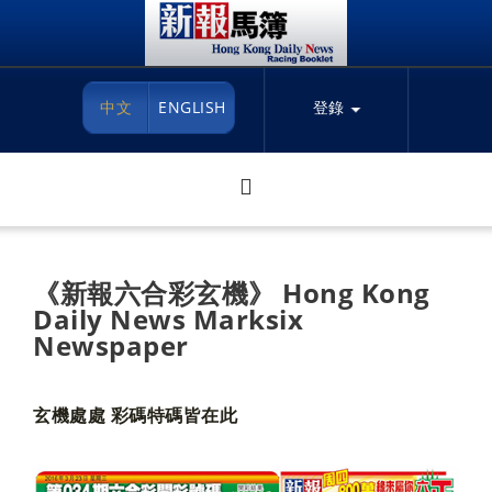
中文
ENGLISH
登錄
《新報六合彩玄機》 Hong Kong
Daily News Marksix
Newspaper
玄機處處 彩碼特碼皆在此